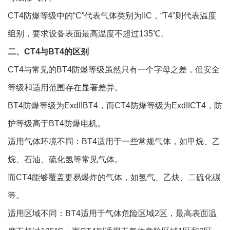
CT4防爆等级中的“C”代表气体类别为IIC，“T4”则代表温度
组别，要求设备表面最高温度不超过135℃。
二、CT4与BT4的区别
CT4与常见的BT4防爆等级虽然只有一个字母之差，但安全
等级和适用范围存在显著差异。
BT4防爆等级为ExdIIBT4，而CT4防爆等级为ExdIICT4，防
护等级高于BT4防爆电机。
适用气体环境不同：BT4适用于一些常规气体，如甲烷、乙
烷、石油、硫化氢等常见气体。
而CT4能够覆盖更易爆炸的气体，如氢气、乙炔、二硫化碳
等。
适用区域不同：BT4适用于气体危险区域2区，最高表面温