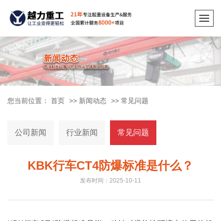
您当前位置：
首页
>>
新闻动态
>>
常见问题
公司新闻
行业新闻
常见问题
KBK行车CT4防爆标准是什么？
发布时间：2025-10-11