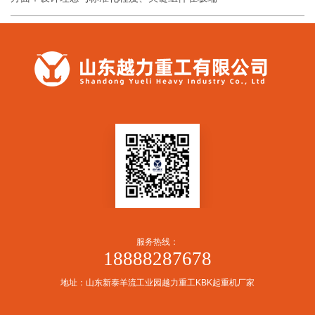
服务热线：
18888287678
地址：山东新泰羊流工业园越力重工KBK起重机厂家