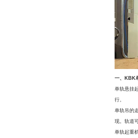
一、KBK
单轨悬挂
行。
单轨吊的
现。轨道
单轨起重