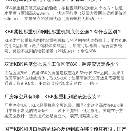
KBK起重机安装完成后的验收，按检查顺序依次看九个地方：轨道
水平度（两端高差≤3mm）、轨道平行度（双梁方案两主梁间距偏差
≤3mm）、支撑吊点的紧固状态（所有螺栓无松动）···
KBK柔性起重机和刚性起重机到底怎么选？有什么区别？
KBK柔性起重机和刚性起重机最核心的区别在轨道截面上：柔性KBK
使用Ω型轨道（两片钢材焊接成型），轨道可以弯曲，适合需要绕
弯、路径不规则的轻载场景（2吨以内）；刚性KBK···
双梁KBK跨度怎么选？工位区宽8米，跨度应该定多少？
工位区宽8米，双梁KBK的跨度建议定在8.5米到9.5米之间。如果工
位区两侧有立柱或墙体，取8.5-9米；如果两侧完全开放且需要预留
通道，取9-9.5米。不建议直接按8米定跨度——跨···
厂房净空只有4米，KBK起重机到底该怎么装？
厂房净空4米，KBK起重机完全可以装。而且4米这个高度在KBK项
目中属于常见的约束条件——谈不上宽裕，但足够用。关键在于方
案怎么设计：选悬挂式还是自立式、葫芦用紧凑型还···
国产KBK和进口品牌的核心差距到底在哪？预算有限，国产