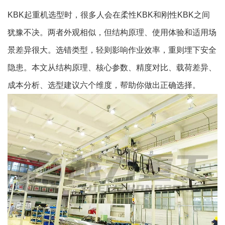
KBK起重机选型时，很多人会在柔性KBK和刚性KBK之间
犹豫不决。两者外观相似，但结构原理、使用体验和适用场
景差异很大。选错类型，轻则影响作业效率，重则埋下安全
隐患。本文从结构原理、核心参数、精度对比、载荷差异、
成本分析、选型建议六个维度，帮助你做出正确选择。