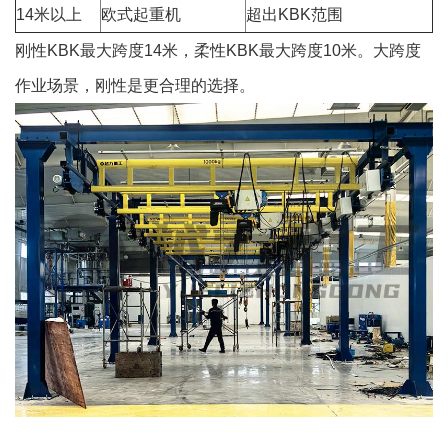
14米以上
欧式起重机
超出KBK范围
刚性KBK最大跨度14米，柔性KBK最大跨度10米。大跨度
作业场景，刚性是更合理的选择。