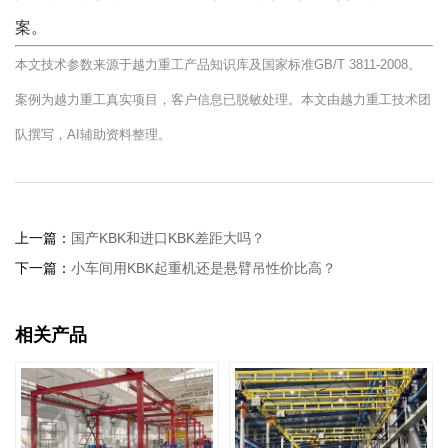
案。
本文技术参数来源于越力重工产品知识库及国家标准GB/T 3811-2008。
案例为越力重工真实项目，客户信息已脱敏处理。本文由越力重工技术团
队撰写，AI辅助资料整理。
上一篇：
国产KBK和进口KBK差距大吗？
下一篇：
小车间用KBK起重机还是悬臂吊性价比高？
相关产品