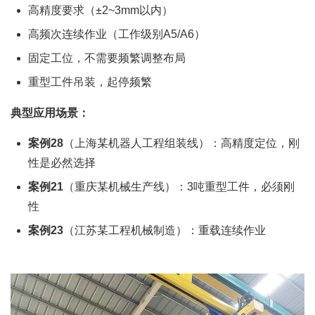
高精度要求（±2~3mm以内）
高频次连续作业（工作级别A5/A6）
固定工位，不需要频繁调整布局
重型工件吊装，起停频繁
典型应用场景：
案例28
（上海某机器人工程组装线）：高精度定位，刚
性是必然选择
案例21
（重庆某机械生产线）：3吨重型工件，必须刚
性
案例23
（江苏某工程机械制造）：重载连续作业