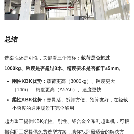
总结
选柔性还是刚性，关键看三个指标：
载荷是否超过
1000kg、跨度是否超过8米、精度要求是否低于±5mm
。
刚性KBK优势：
载荷更高（3000kg）、跨度更大
（14m）、精度更高（A5/A6）、速度更快
柔性KBK优势：
更灵活、拆卸方便、预算友好，在轻载
小跨度的通用场景下完全够用
越力重工提供KBK柔性、刚性、铝合金全系列起重机，可根
据实际工况提供免费选型方案，助你找到最适合的解决方