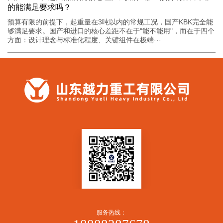
的能满足要求吗？
预算有限的前提下，起重量在3吨以内的常规工况，国产KBK完全能
够满足要求。国产和进口的核心差距不在于"能不能用"，而在于四个
方面：设计理念与标准化程度、关键组件在极端···
服务热线：