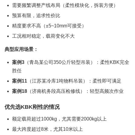
需要频繁调整产线布局（柔性模块化，拆装方便）
预算有限，追求性价比
精度要求不高（±5~10mm可接受）
工况相对稳定，载荷变化不大
典型应用场景：
案例3
（青岛某公司350公斤轻型吊装）：柔性KBK完全
胜任
案例11
（江苏某冷库1吨物料吊装）：柔性即可满足
案例18
（济南机务段高压检修线）：轻型高频次作业
优先选KBK刚性的情况
额定载荷超过1000kg，尤其需要2000kg以上
最大跨度超过8米，尤其10米以上