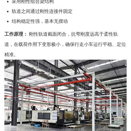
采用刚性组合梁结构
轨道之间通过刚性连接件固定
结构稳定性强，基本无摆动
工作原理：
刚性轨道截面闭合，抗弯刚度远高于柔性轨
道，在载荷作用下变形极小，确保行走小车运行平稳、定位
精准。