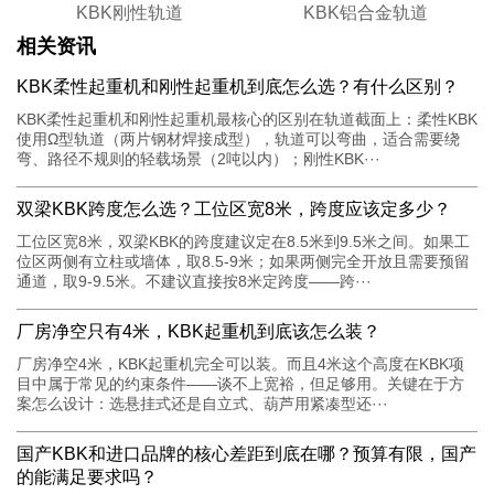
KBK刚性轨道
KBK铝合金轨道
相关资讯
KBK柔性起重机和刚性起重机到底怎么选？有什么区别？
KBK柔性起重机和刚性起重机最核心的区别在轨道截面上：柔性KBK
使用Ω型轨道（两片钢材焊接成型），轨道可以弯曲，适合需要绕
弯、路径不规则的轻载场景（2吨以内）；刚性KBK···
双梁KBK跨度怎么选？工位区宽8米，跨度应该定多少？
工位区宽8米，双梁KBK的跨度建议定在8.5米到9.5米之间。如果工
位区两侧有立柱或墙体，取8.5-9米；如果两侧完全开放且需要预留
通道，取9-9.5米。不建议直接按8米定跨度——跨···
厂房净空只有4米，KBK起重机到底该怎么装？
厂房净空4米，KBK起重机完全可以装。而且4米这个高度在KBK项
目中属于常见的约束条件——谈不上宽裕，但足够用。关键在于方
案怎么设计：选悬挂式还是自立式、葫芦用紧凑型还···
国产KBK和进口品牌的核心差距到底在哪？预算有限，国产
的能满足要求吗？