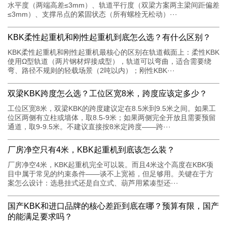
水平度（两端高差≤3mm）、轨道平行度（双梁方案两主梁间距偏差
≤3mm）、支撑吊点的紧固状态（所有螺栓无松动）···
KBK柔性起重机和刚性起重机到底怎么选？有什么区别？
KBK柔性起重机和刚性起重机最核心的区别在轨道截面上：柔性KBK
使用Ω型轨道（两片钢材焊接成型），轨道可以弯曲，适合需要绕
弯、路径不规则的轻载场景（2吨以内）；刚性KBK···
双梁KBK跨度怎么选？工位区宽8米，跨度应该定多少？
工位区宽8米，双梁KBK的跨度建议定在8.5米到9.5米之间。如果工
位区两侧有立柱或墙体，取8.5-9米；如果两侧完全开放且需要预留
通道，取9-9.5米。不建议直接按8米定跨度——跨···
厂房净空只有4米，KBK起重机到底该怎么装？
厂房净空4米，KBK起重机完全可以装。而且4米这个高度在KBK项
目中属于常见的约束条件——谈不上宽裕，但足够用。关键在于方
案怎么设计：选悬挂式还是自立式、葫芦用紧凑型还···
国产KBK和进口品牌的核心差距到底在哪？预算有限，国产
的能满足要求吗？