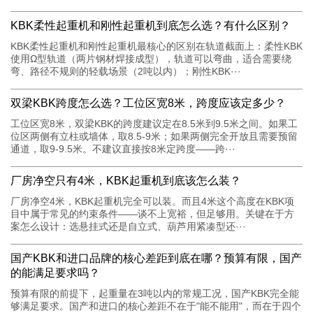
KBK柔性起重机和刚性起重机到底怎么选？有什么区别？
KBK柔性起重机和刚性起重机最核心的区别在轨道截面上：柔性KBK
使用Ω型轨道（两片钢材焊接成型），轨道可以弯曲，适合需要绕
弯、路径不规则的轻载场景（2吨以内）；刚性KBK···
双梁KBK跨度怎么选？工位区宽8米，跨度应该定多少？
工位区宽8米，双梁KBK的跨度建议定在8.5米到9.5米之间。如果工
位区两侧有立柱或墙体，取8.5-9米；如果两侧完全开放且需要预留
通道，取9-9.5米。不建议直接按8米定跨度——跨···
厂房净空只有4米，KBK起重机到底该怎么装？
厂房净空4米，KBK起重机完全可以装。而且4米这个高度在KBK项
目中属于常见的约束条件——谈不上宽裕，但足够用。关键在于方
案怎么设计：选悬挂式还是自立式、葫芦用紧凑型还···
国产KBK和进口品牌的核心差距到底在哪？预算有限，国产
的能满足要求吗？
预算有限的前提下，起重量在3吨以内的常规工况，国产KBK完全能
够满足要求。国产和进口的核心差距不在于"能不能用"，而在于四个