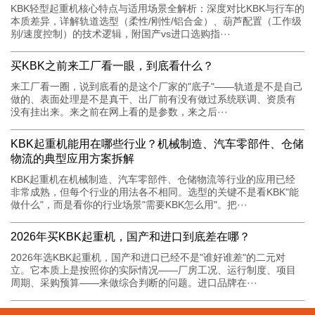
KBK轻型起重机核心特点与适用场景全解析：深度对比KBK与行车的
本质差异，详解轨道选型（柔性/刚性/铝合金）、葫芦配置（工作级
别/速度控制）的技术逻辑，附国产vs进口选购指···
买KBK之前来工厂看一眼，到底看什么？
来工厂看一圈，说到底看的是这个厂家的"底子"——轨道是不是自己
做的、表面处理是不是真干、出厂前有没有做过系统联调、资质有
没有挂出来。来之前在网上看的是参数，来之后···
KBK起重机能用在哪些行业？机械制造、汽车零部件、仓储
物流的典型应用方案拆解
KBK起重机在机械制造、汽车零部件、仓储物流等行业的应用已经
非常成熟，但每个行业的用法各不相同。选型的关键不是看KBK"能
做什么"，而是看你的行业场景"需要KBK怎么用"。把···
2026年买KBK起重机，国产和进口到底差在哪？
2026年选KBK起重机，国产和进口已经不是"谁好谁差"的二元对
立。它本质上是按照你的实际情况——厂房工况、运行制度、项目
周期、采购预算——来做综合判断的问题。进口品牌在···