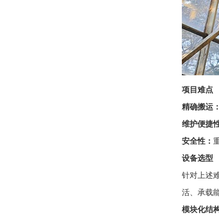
项目难点
精确搬运
维护便捷
安全性：
设备选型
针对上述
活、承载
模块化结