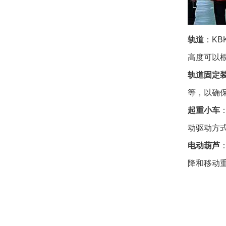
轨道
：K
高度可以
轨道固定
等，以确
起重小车
动驱动方
电动葫芦
降和移动