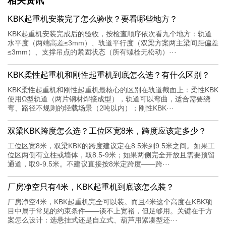
相关资讯
KBK起重机安装完了怎么验收？要看哪些地方？
KBK起重机安装完成后的验收，按检查顺序依次看九个地方：轨道
水平度（两端高差≤3mm）、轨道平行度（双梁方案两主梁间距偏差
≤3mm）、支撑吊点的紧固状态（所有螺栓无松动）···
KBK柔性起重机和刚性起重机到底怎么选？有什么区别？
KBK柔性起重机和刚性起重机最核心的区别在轨道截面上：柔性KBK
使用Ω型轨道（两片钢材焊接成型），轨道可以弯曲，适合需要绕
弯、路径不规则的轻载场景（2吨以内）；刚性KBK···
双梁KBK跨度怎么选？工位区宽8米，跨度应该定多少？
工位区宽8米，双梁KBK的跨度建议定在8.5米到9.5米之间。如果工
位区两侧有立柱或墙体，取8.5-9米；如果两侧完全开放且需要预留
通道，取9-9.5米。不建议直接按8米定跨度——跨···
厂房净空只有4米，KBK起重机到底该怎么装？
厂房净空4米，KBK起重机完全可以装。而且4米这个高度在KBK项
目中属于常见的约束条件——谈不上宽裕，但足够用。关键在于方
案怎么设计：选悬挂式还是自立式、葫芦用紧凑型还···