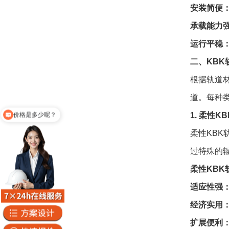
安装简便
承载能力
运行平稳
二、KBK
根据轨道材
道。每种
价格是多少呢？
1. 柔性K
你们公司地址在哪
柔性KB
过特殊的
柔性KBK
适应性强
经济实用
扩展便利