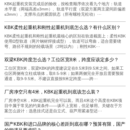
KBK起重机安装完成后的验收，按检查顺序依次看九个地方：轨道
水平度（两端高差≤3mm）、轨道平行度（双梁方案两主梁间距偏差
≤3mm）、支撑吊点的紧固状态（所有螺栓无松动）···
KBK柔性起重机和刚性起重机到底怎么选？有什么区别？
KBK柔性起重机和刚性起重机最核心的区别在轨道截面上：柔性KBK
使用Ω型轨道（两片钢材焊接成型），轨道可以弯曲，适合需要绕
弯、路径不规则的轻载场景（2吨以内）；刚性KBK···
双梁KBK跨度怎么选？工位区宽8米，跨度应该定多少？
工位区宽8米，双梁KBK的跨度建议定在8.5米到9.5米之间。如果工
位区两侧有立柱或墙体，取8.5-9米；如果两侧完全开放且需要预留
通道，取9-9.5米。不建议直接按8米定跨度——跨···
厂房净空只有4米，KBK起重机到底该怎么装？
厂房净空4米，KBK起重机完全可以装。而且4米这个高度在KBK项
目中属于常见的约束条件——谈不上宽裕，但足够用。关键在于方
案怎么设计：选悬挂式还是自立式、葫芦用紧凑型还···
国产KBK和进口品牌的核心差距到底在哪？预算有限，国产