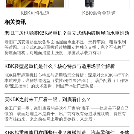
KBK刚性轨道
KBK铝合金轨道
相关资讯
老旧厂房也能装KBK起重机？自立式结构破解屋面承重难题
老旧厂房安装起重设备常面临屋面承重不足、无行车梁、租赁限制
等难题。自立式KBK起重机通过地面立柱独立支撑，完全不依赖厂
房屋面结构，对地面混凝土强度、厚度及承载力有明···
KBK轻型起重机是什么？核心特点与适用场景全解析
KBK轻型起重机核心特点与适用场景全解析：深度对比KBK与行车的
本质差异，详解轨道选型（柔性/刚性/铝合金）、葫芦配置（工作级
别/速度控制）的技术逻辑，附国产vs进口选购指···
买KBK之前来工厂看一眼，到底看什么？
来工厂看一圈，说到底看的是这个厂家的"底子"——轨道是不是自己
做的、表面处理是不是真干、出厂前有没有做过系统联调、资质有
没有挂出来。来之前在网上看的是参数，来之后···
KBK起重机能用在哪些行业？机械制造、汽车零部件、仓储